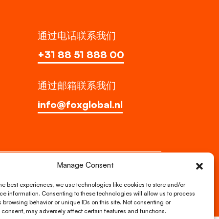
通过电话联系我们
+31 88 51 888 00
通过邮箱联系我们
info@foxglobal.nl
Manage Consent
我们的服务
关于我们
职位招聘
he best experiences, we use technologies like cookies to store and/or
e information. Consenting to these technologies will allow us to process
 browsing behavior or unique IDs on this site. Not consenting or
consent, may adversely affect certain features and functions.