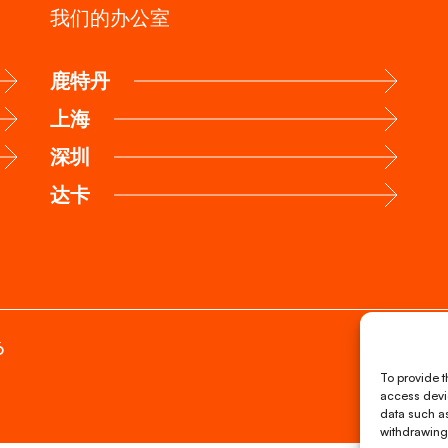
我们的办公室
鹿特丹
上海
深圳
达卡
6
To provide t
access devic
data such as
withdrawing 