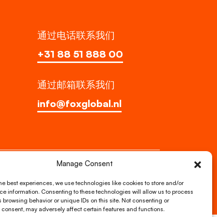
通过电话联系我们
+31 88 51 888 00
通过邮箱联系我们
info@foxglobal.nl
Manage Consent
我们的服务
关于我们
职位招聘
he best experiences, we use technologies like cookies to store and/or
e information. Consenting to these technologies will allow us to process
 browsing behavior or unique IDs on this site. Not consenting or
consent, may adversely affect certain features and functions.