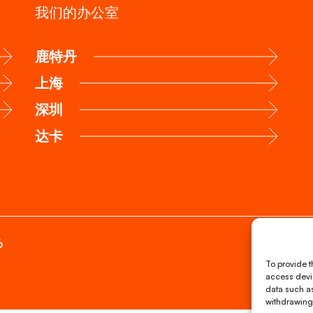
我们的办公室
鹿特丹
上海
深圳
达卡
6
To provide t
access devic
data such as
withdrawing 